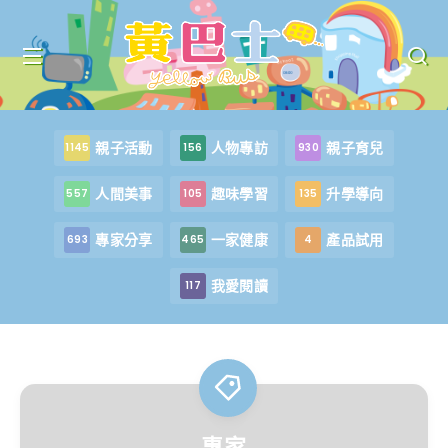
親子活動
人物專訪
親子育兒
1145
156
930
人間美事
趣味學習
升學導向
557
105
135
專家分享
一家健康
產品試用
693
465
4
我愛閱讀
117
專家