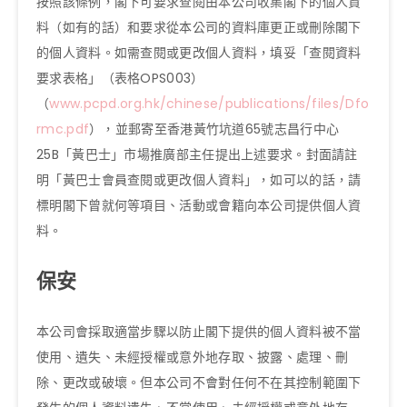
按照該條例，閣下可要求查閱由本公司收集閣下的個人資
料（如有的話）和要求從本公司的資料庫更正或刪除閣下
的個人資料。如需查閱或更改個人資料，填妥「查閱資料
要求表格」（表格OPS003）
（
www.pcpd.org.hk/chinese/publications/files/Dfo
rmc.pdf
），並郵寄至香港黃竹坑道65號志昌行中心
25B「黃巴士」市場推廣部主任提出上述要求。封面請註
明「黃巴士會員查閱或更改個人資料」，如可以的話，請
標明閣下曾就何等項目、活動或會籍向本公司提供個人資
料。
保安
本公司會採取適當步驟以防止閣下提供的個人資料被不當
使用、遺失、未經授權或意外地存取、披露、處理、刪
除、更改或破壞。但本公司不會對任何不在其控制範圍下