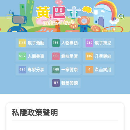
親子活動
人物專訪
親子育兒
1145
156
930
人間美事
趣味學習
升學導向
557
105
135
專家分享
一家健康
產品試用
693
465
4
我愛閱讀
117
私隱政策聲明