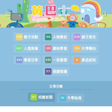
親子活動
人物專訪
親子育兒
1145
155
929
人間美事
趣味學習
升學導向
557
105
134
專家分享
一家健康
產品試用
693
465
4
我愛閱讀
117
文章分類
校園新聞
107
升學指南
30