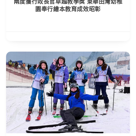
兩度獲行政長官卓越教學獎 東華田灣幼稚
園奉行繪本教育成效昭彰