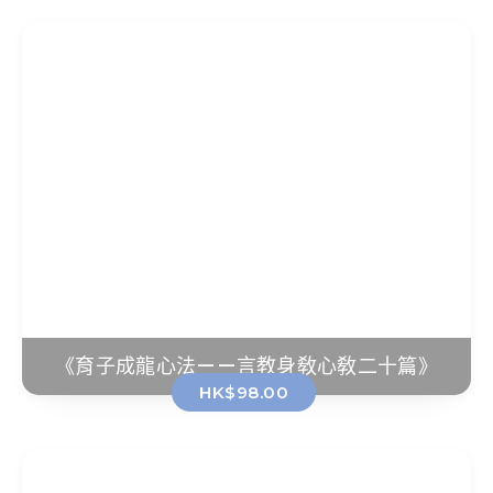
《育子成龍心法——言教身敎心敎二十篇》
HK$98.00