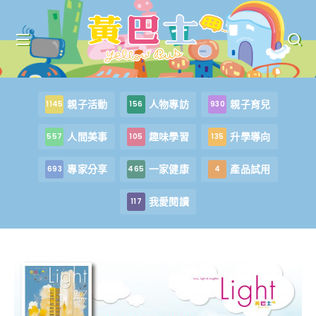
親子活動
人物專訪
親子育兒
1145
156
930
人間美事
趣味學習
升學導向
557
105
135
專家分享
一家健康
產品試用
693
465
4
我愛閱讀
117