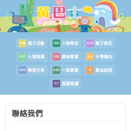
親子活動
人物專訪
親子育兒
1145
155
929
人間美事
趣味學習
升學導向
557
105
134
專家分享
一家健康
產品試用
693
465
4
我愛閱讀
117
聯絡我們