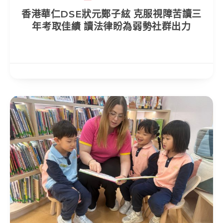
香港華仁DSE狀元鄭子絃 克服視障苦讀三
年考取佳績 讀法律盼為弱勢社群出力