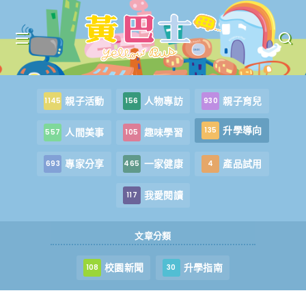
親子活動
人物專訪
親子育兒
1145
156
930
升學導向
135
人間美事
趣味學習
557
105
專家分享
一家健康
產品試用
693
465
4
我愛閱讀
117
文章分類
校園新聞
升學指南
108
30