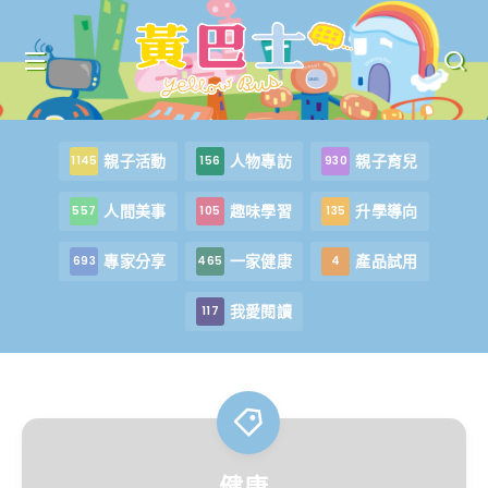
親子活動
人物專訪
親子育兒
1145
156
930
人間美事
趣味學習
升學導向
557
105
135
專家分享
一家健康
產品試用
693
465
4
我愛閱讀
117
健康