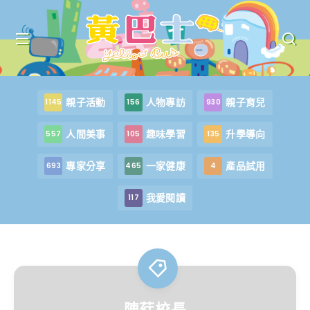
親子活動
人物專訪
親子育兒
1145
156
930
人間美事
趣味學習
升學導向
557
105
135
專家分享
一家健康
產品試用
693
465
4
我愛閱讀
117
陳葒校長