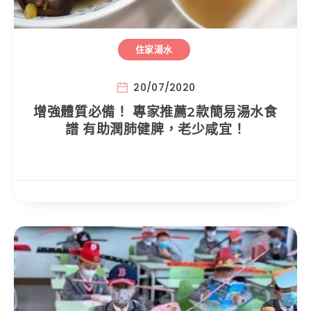
住家湯水
20/07/2020
增強體質必備！ 專家推薦2款簡易湯水食
譜 有助潤肺健脾，老少咸宜！