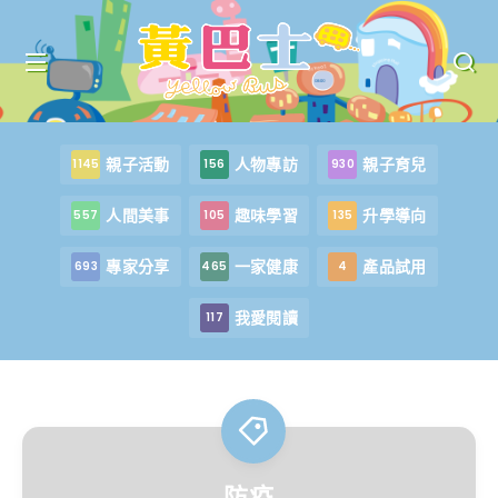
親子活動
人物專訪
親子育兒
1145
156
930
人間美事
趣味學習
升學導向
557
105
135
專家分享
一家健康
產品試用
693
465
4
我愛閱讀
117
防疫