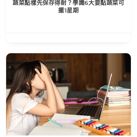
蔬菜點樣先保存得耐？學識6大要點蔬菜可
擺1星期