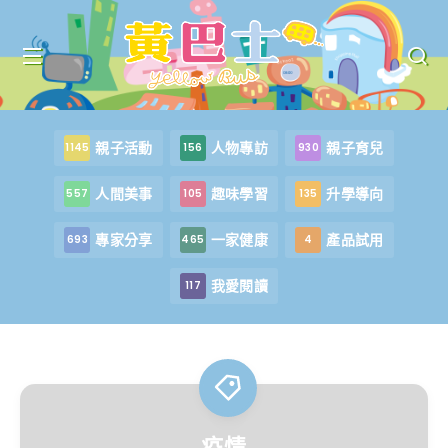
親子活動
人物專訪
親子育兒
1145
156
930
人間美事
趣味學習
升學導向
557
105
135
專家分享
一家健康
產品試用
693
465
4
我愛閱讀
117
疫情