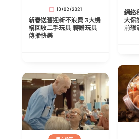
10/02/2021
網絡
新春送舊迎新不浪費 3大機
大保
構回收二手玩具 轉贈玩具
前想
傳播快樂