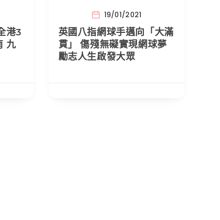
19/01/2021
全港3
英國八指網球手邁向「大滿
 九
貫」 傷殘無礙實現網球夢
勵志人生啟發大眾