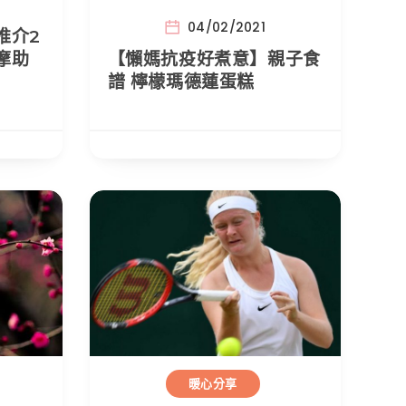
04/02/2021
推介2
摩助
【懶媽抗疫好煮意】親子食
譜 檸檬瑪德蓮蛋糕
暖心分享