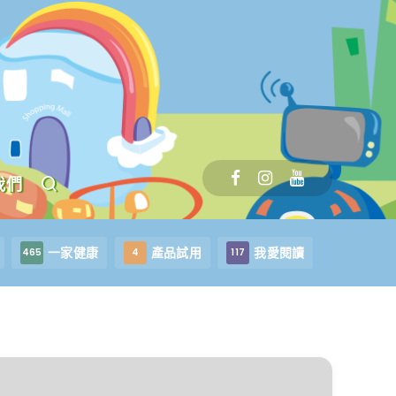
我們
一家健康
產品試用
我愛閱讀
465
4
117