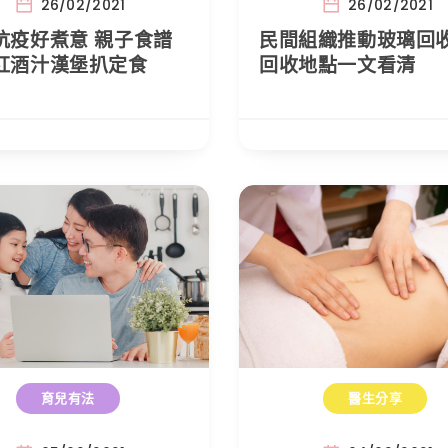
26/02/2021
26/02/2021
抗疫好煮意 親子食譜
民間組織推動玻璃回收
紅酒汁漢堡扒定食
回收地點一文看清
育兒有法
醫生分享