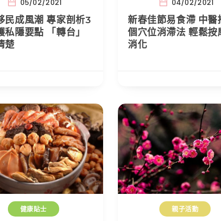
05/02/2021
04/02/2021
移民成風潮 專家剖析3
新春佳節易食滯 中醫
護私隱要點 「轉台」
個穴位消滯法 輕鬆按
清楚
消化
健康貼士
親子活動