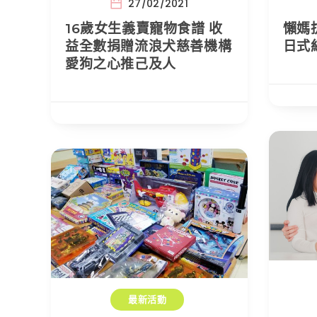
27/02/2021
16歲女生義賣寵物食譜 收
懶媽
益全數捐贈流浪犬慈善機構
日式
愛狗之心推己及人
最新活動