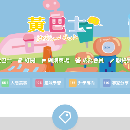
黃巴士
訂閱
網購商場
成為會員
聯絡
人間美事
趣味學習
升學導向
專家分享
557
105
135
693