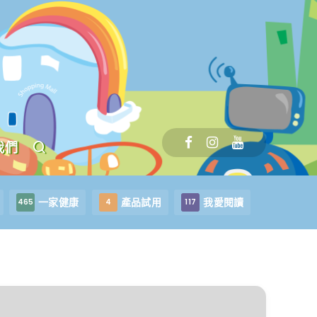
我們
一家健康
產品試用
我愛閱讀
465
4
117