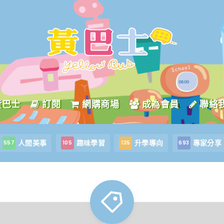
黃巴士
訂閱
網購商場
成為會員
聯絡
人間美事
趣味學習
升學導向
專家分享
557
105
135
693