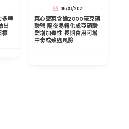
05/01/2021
士多啤
菜心菠菜含逾2000毫克硝
驗出
酸鹽 隔夜易轉化成亞硝酸
超標
鹽增加毒性 長期食用可增
中毒或致癌風險