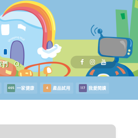
我們
一家健康
產品試用
我愛閱讀
465
4
117