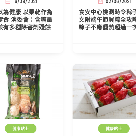
16/08/2021
02/06/2021
以為健康 以果乾作為
食安中心檢測時令粽子
零食 消委會：含糖量
文附端午節買粽全攻
兼有多種除害劑殘餘
粽子不應翻熱超過一
健康貼士
健康貼士