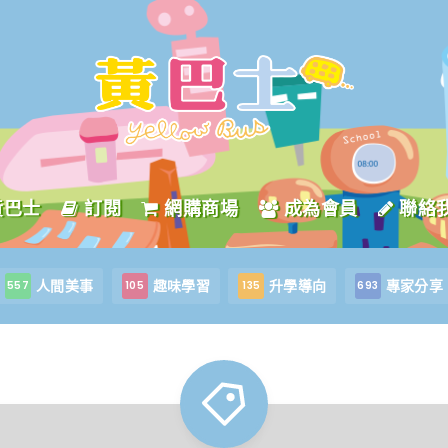
黃巴士
訂閱
網購商場
成為會員
聯絡
人間美事
趣味學習
升學導向
專家分享
557
105
135
693