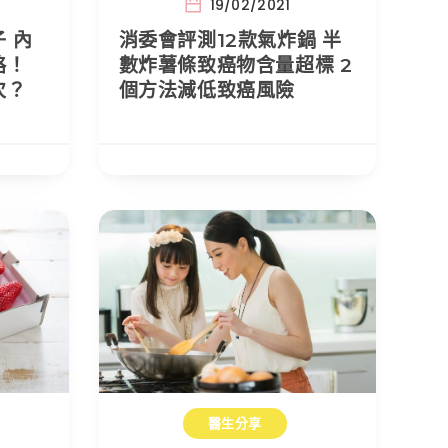
19/02/2021
 內
消委會評測12款氣炸鍋 半
略！
數炸薯條致癌物含量超標 2
次？
個方法減低致癌風險
醫生分享