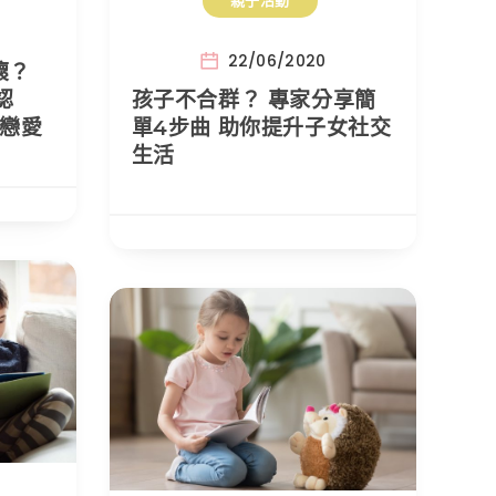
親子活動
22/06/2020
壞？
認
孩子不合群？ 專家分享簡
康戀愛
單4步曲 助你提升子女社交
生活