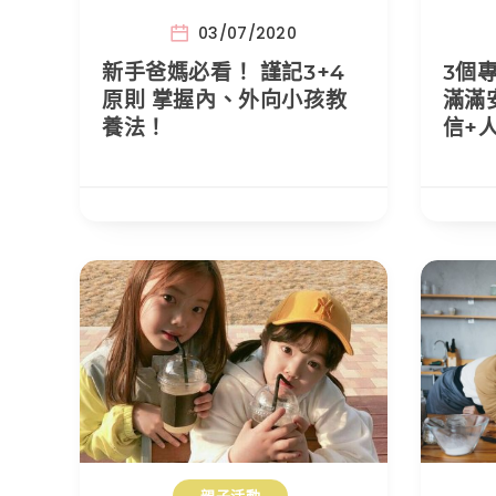
03/07/2020
新手爸媽必看！ 謹記3+4
3個
原則 掌握內、外向小孩教
滿滿
養法！
信+