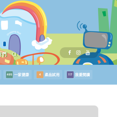
我們
一家健康
產品試用
我愛閱讀
465
4
117