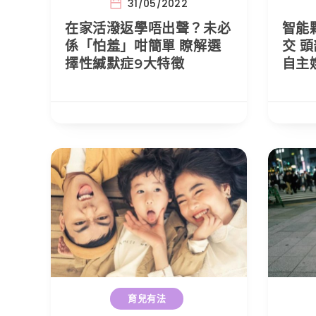
31/05/2022
在家活潑返學唔出聲？未必
智能
係「怕羞」咁簡單 瞭解選
交 
擇性緘默症9大特徵
自主
育兒有法