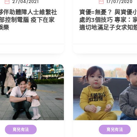
27/04/2021
17/07/2020
夥伴助體障人士維繫社
資優=無憂？ 與資優
頭部控制電腦 疫下在家
處的3個技巧 專家：
娛樂
適切地滿足子女求知
育兒有法
育兒有法