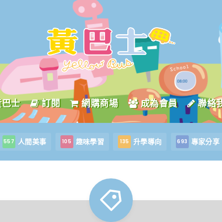
黃巴士
訂閱
網購商場
成為會員
聯絡
人間美事
趣味學習
升學導向
專家分享
557
105
135
693