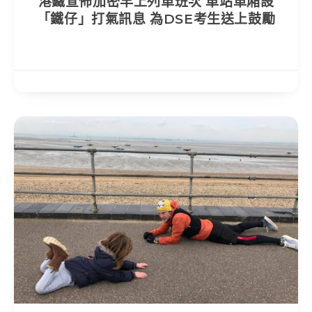
港鐵宣佈加密早上列車班次 車站車廂設
「鐵仔」打氣訊息 為DSE考生送上鼓勵