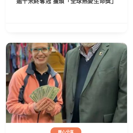
逾千米終奪冠 獲頒「全球熱愛生命獎」
暖心分享