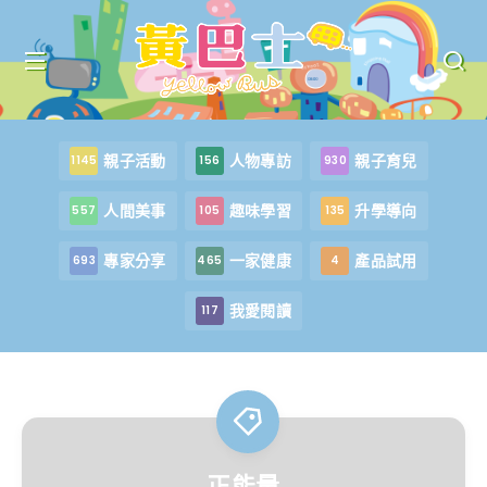
親子活動
人物專訪
親子育兒
1145
156
930
人間美事
趣味學習
升學導向
557
105
135
專家分享
一家健康
產品試用
693
465
4
我愛閱讀
117
正能量