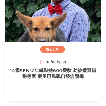
暖心分享
30/03/2021
14歲SEN少年縫製逾600煲呔 助被遺棄貓
狗尋家 獲奧巴馬親自發信讚揚