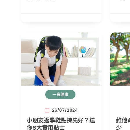
一家健康
26/07/2024
小朋友返學鞋點揀先好？送
維他
你8大實用貼士
少