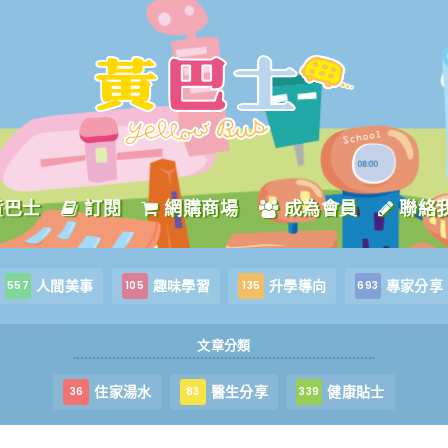
黃巴士
訂閱
網購商場
成為會員
聯絡
人間美事
趣味學習
升學導向
專家分享
557
105
135
693
文章分類
住家湯水
醫生分享
健康貼士
36
83
339