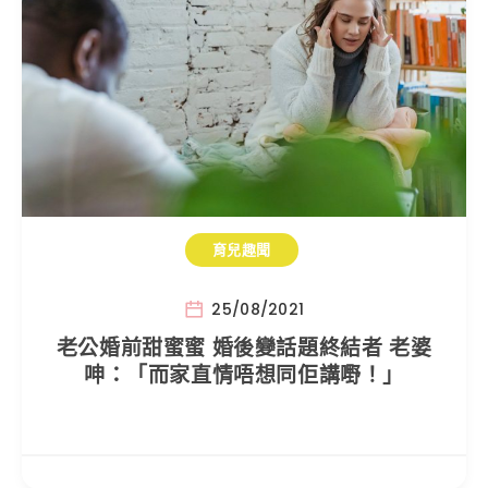
育兒趣聞
25/08/2021
老公婚前甜蜜蜜 婚後變話題終結者 老婆
呻：「而家直情唔想同佢講嘢！」