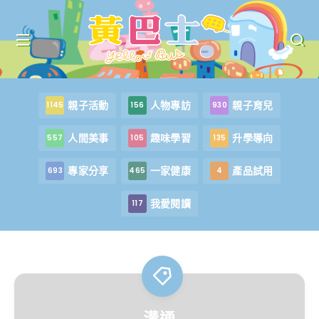
親子活動
人物專訪
親子育兒
1145
156
930
人間美事
趣味學習
升學導向
557
105
135
專家分享
一家健康
產品試用
693
465
4
我愛閱讀
117
溝通