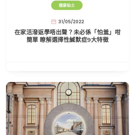
健康貼士
31/05/2022
在家活潑返學唔出聲？未必係「怕羞」咁
簡單 瞭解選擇性緘默症9大特徵