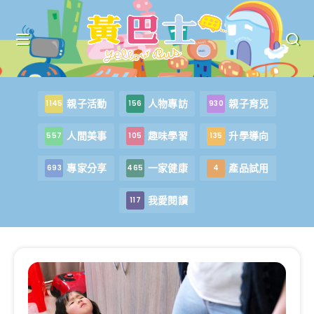
親子活動
人物專訪
親子育兒
1145
156
930
人間美事
趣味學習
升學導向
557
105
135
專家分享
一家健康
產品試用
693
465
4
我愛閱讀
117