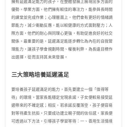
擁有延遲滿足能力的孩子，在整體發展上展現出多方面的
優勢。學業方面，他們擁有較佳的專注力，能參與長時間
的課堂並完成作業；心理層面上，他們會有更好的情緒調
節能力，減少衝動反應，能以較健康的方式面對壓力；人
際方面，他們的耐心與同理心更強，有助促進良好的社交
關係。最重要的是，延遲滿足能逐步轉化為內在的自我管
理能力，讓孩子學會規劃時間、權衡利弊，為長遠目標作
出選擇，從而支持其未來發展。
三大策略培養延遲滿足
要培養孩子延遲滿足的能力，首先要建立一個「值得等
待」的環境。當家長能穩定兌現承諾，子女便較易接受延
遲帶來的不確定感；相反，若承諾反覆落空，孩子便容易
對等待產生抗拒。只要成功建立親子間的信任感，家長便
可透過以下方法，引導孩子學習等待：一、善用生活情境