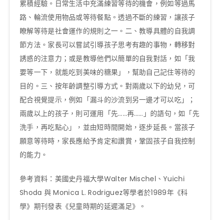
累積經驗。日常生活中充滿練習等待的機會，例如等過馬
路、輪流使用物品或等待餐點。透過不斷的練習，讓孩子
瞭解等待是社會運作的規則之一。二、教導具體的自我調
節方法。家長可以嘗試引導孩子思考有趣的事物，轉移對
誘惑的注意力；或是教導他們以簡單的自我對話，如「我
要等一下，就能吃到美味的糖果」，幫助自己記住等待的
目的。三、按年齡調整引導方式。對兩歲以下的幼兒，可
配合視覺提示，例如「漏斗的沙流到另一邊才可以吃」；
兩歲以上的孩子，則可運用「先……再……」的語句，如「先
洗手，再吃點心」，並由短時間開始，逐步延長。當孩子
願意等待時，家長應給予肯定和讚賞，鞏固孩子自我控制
的能力。
參考資料：美國史丹福大學Walter Mischel、Yuichi
Shoda 與 Monica L. Rodriguez等學者於1989年《科
學》期刊發表《兒童時期的延遲滿足》。