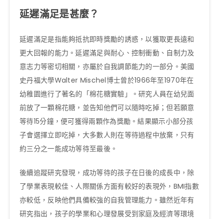
延遲滿足是甚麼？
延遲滿足是指能夠抵抗即時獎勵的誘惑，以獲取更長遠和
更大回報的能力。延遲滿足與耐心、控制衝動、自制力及
意志力等密切相關，亦屬於自我調節能力的一部分。美國
史丹福大學Walter Mischel博士曾於1966年至1970年在
幼稚園進行了著名的「棉花糖實驗」。研究人員在幼兒面
前放了一顆棉花糖，並告知他們可以隨時吃掉；但若願意
等待15分鐘，便可獲得兩顆作為獎勵。結果顯示小部分孩
子會選擇立即吃掉，大多數人則在等待過程中放棄，只有
約三分之一能成功等待至最後。
後續追蹤研究發現，成功等待的孩子在日後的成長中，除
了學業表現較佳、人際關係方面有較好的表現外，BMI指數
亦較低，反映他們具備較強的自我管理能力。雖然近年有
研究指出，孩子的學業和心理發展受到家庭及經濟等環境