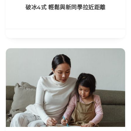
破冰4式 輕鬆與新同學拉近距離