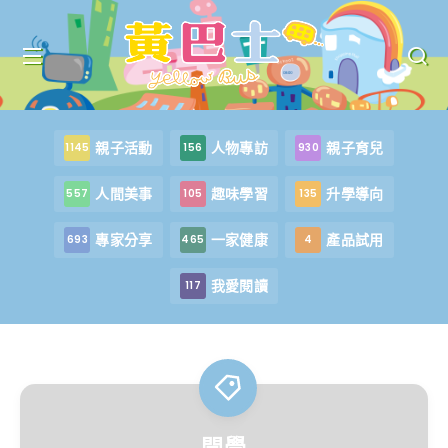
親子活動
人物專訪
親子育兒
1145
156
930
人間美事
趣味學習
升學導向
557
105
135
專家分享
一家健康
產品試用
693
465
4
我愛閱讀
117
開學