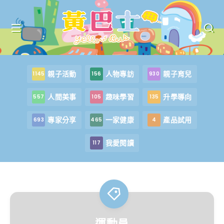
親子活動
人物專訪
親子育兒
1145
156
930
人間美事
趣味學習
升學導向
557
105
135
專家分享
一家健康
產品試用
693
465
4
我愛閱讀
117
運動員