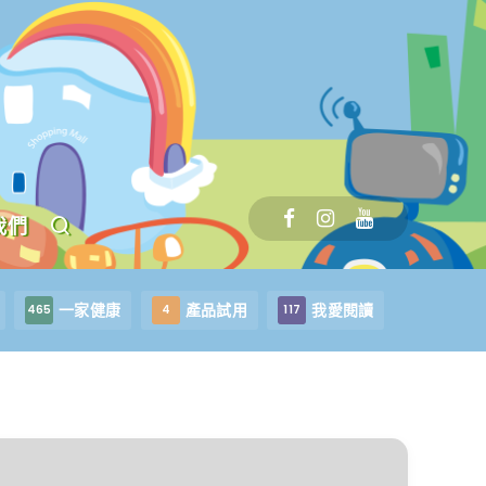
我們
一家健康
產品試用
我愛閱讀
465
4
117