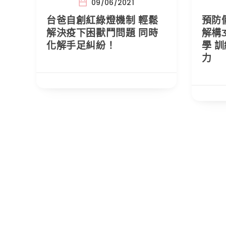
09/06/2021
台爸自創紅綠燈機制 輕鬆
預防
解決疫下困獸鬥問題 同時
解構
化解手足糾紛！
學 
力