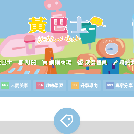
黃巴士
訂閱
網購商場
成為會員
聯絡
人間美事
趣味學習
升學導向
專家分享
557
105
135
693