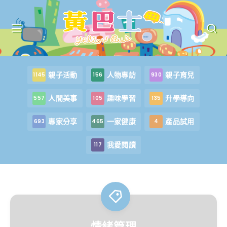
親子活動
人物專訪
親子育兒
1145
156
930
人間美事
趣味學習
升學導向
557
105
135
專家分享
一家健康
產品試用
693
465
4
我愛閱讀
117
情緒管理