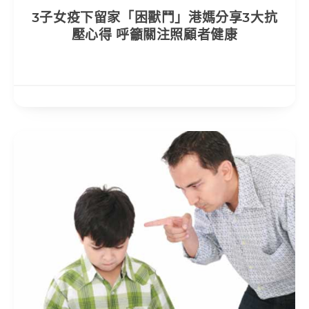
3子女疫下留家「困獸鬥」港媽分享3大抗
壓心得 呼籲關注照顧者健康