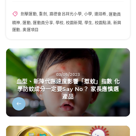
劍擊運動
,
重劍
,
路德會呂祥光小學
,
小學
,
連翊希
,
運動員
精神
,
運動
,
運動員分享
,
學校
,
校園新聞
,
學生
,
校園點滴
,
新興
運動
,
奧運項目
03/05/2023
血型、新陳代謝速度影響「惹蚊」指數 化
學防蚊成分一定要Say No？ 家長應慎選
產品