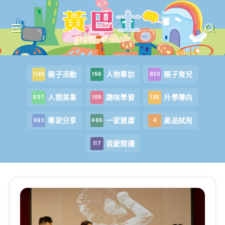
親子活動
人物專訪
親子育兒
1145
156
930
人間美事
趣味學習
升學導向
557
105
135
專家分享
一家健康
產品試用
693
465
4
我愛閱讀
117