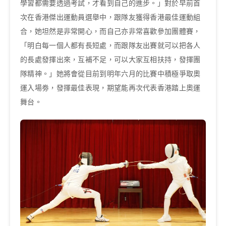
學習都需要透過考試，才看到自己的進步。」對於早前首
次在香港傑出運動員選舉中，跟隊友獲得香港最佳運動組
合，她坦然是非常開心，而自己亦非常喜歡參加團體賽，
「明白每一個人都有長短處，而跟隊友出賽就可以把各人
的長處發揮出來，互補不足，可以大家互相扶持，發揮團
隊精神。」她將會從目前到明年六月的比賽中積極爭取奧
運入場劵，發揮最佳表現，期望能再次代表香港踏上奧運
舞台。