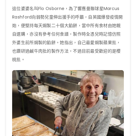
這位婆婆名叫Flo Osborne，為了響應曼聯球星Marcus
Rashford向弱勢兒童伸出援手的呼籲，自英國爆發疫情開
始，便堅持每天焗製二十個大餡餅，當中所有食材由她親
自選購，亦沒有參考任何食譜，製作時全憑兒時記憶仿照
外婆生前所焗製的餡餅。她指出，自己最愛焗製蘋果批，
也鑽研過鹹牛肉批的製作方法，不過目前最受歡迎的是櫻
桃批。