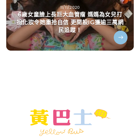
11/11/2020
6歲女童臉上長巨大血管瘤 媽媽為女兒打
扮化妝令她重拾自信 更開設IG獲逾三萬網
民追蹤！