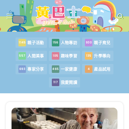
親子活動
人物專訪
親子育兒
1145
156
930
人間美事
趣味學習
升學導向
557
105
135
專家分享
一家健康
產品試用
693
465
4
我愛閱讀
117