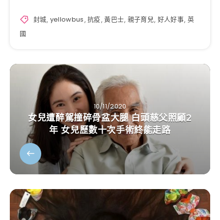
封城
,
yellowbus
,
抗疫
,
黃巴士
,
親子育兒
,
好人好事
,
英
國
10/11/2020
女兒遭醉駕撞碎骨盆大腿 白頭慈父照顧2
年 女兒歷數十次手術終能走路