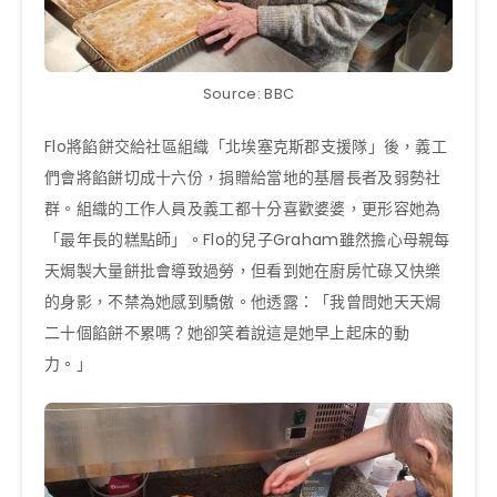
Source: BBC
Flo將餡餅交給社區組織「北埃塞克斯郡支援隊」後，義工
們會將餡餅切成十六份，捐贈給當地的基層長者及弱勢社
群。組織的工作人員及義工都十分喜歡婆婆，更形容她為
「最年長的糕點師」。Flo的兒子Graham雖然擔心母親每
天焗製大量餅批會導致過勞，但看到她在廚房忙碌又快樂
的身影，不禁為她感到驕傲。他透露：「我曾問她天天焗
二十個餡餅不累嗎？她卻笑着說這是她早上起床的動
力。」