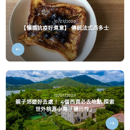
10/07/2020
【懶媽抗疫好煮意】 傳統法式西多士
12/07/2020
親子郊遊好去處！ 4個西貢必去地點 探索
世外桃源小島「鹽田梓」