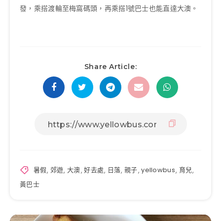
發，乘搭渡輪至梅窩碼頭，再乘搭1號巴士也能直達大澳。
Share Article:
暑假
,
郊遊
,
大澳
,
好去處
,
日落
,
親子
,
yellowbus
,
育兒
,
黃巴士