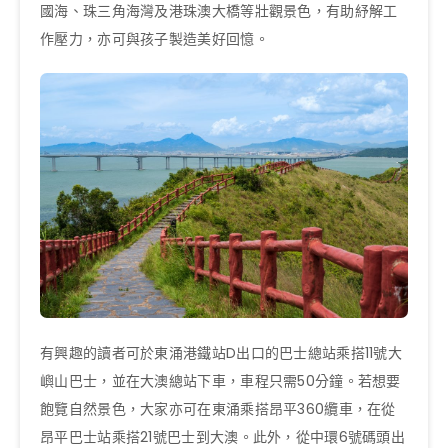
國海、珠三角海灣及港珠澳大橋等壯觀景色，有助紓解工
作壓力，亦可與孩子製造美好回憶。
有興趣的讀者可於東涌港鐵站D出口的巴士總站乘搭11號大
嶼山巴士，並在大澳總站下車，車程只需50分鐘。若想要
飽覽自然景色，大家亦可在東涌乘搭昂平360纜車，在從
昂平巴士站乘搭21號巴士到大澳。此外，從中環6號碼頭出