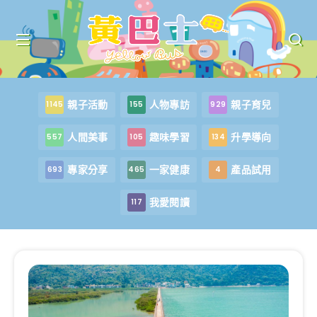
親子活動
人物專訪
親子育兒
1145
155
929
人間美事
趣味學習
升學導向
557
105
134
專家分享
一家健康
產品試用
693
465
4
我愛閱讀
117