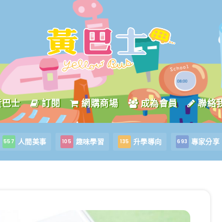
黃巴士
訂閱
網購商場
成為會員
聯絡
人間美事
趣味學習
升學導向
專家分享
557
105
135
693