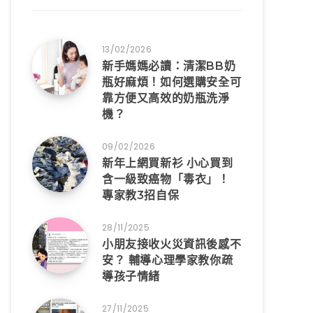
13/02/2026
新手媽媽必讀：清潔BB奶
瓶好麻煩！如何選購安全可
靠方便又高效的奶瓶洗淨
機？
09/02/2026
新年上網買新衫 小心買到
含一級致癌物「毒衣」！
專家教3招自保
28/11/2025
小朋友接收火災資訊後感不
安？ 輔導心理學家教你疏
導孩子情緒
27/11/2025