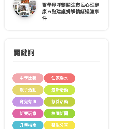
醫學界呼籲關注市民心理健
康 6點建議排解情緒過渡事
件
關鍵詞
中學比賽
住家湯水
親子活動
最新活動
育兒有法
慈善活動
新興玩意
校園新聞
升學指南
醫生分享