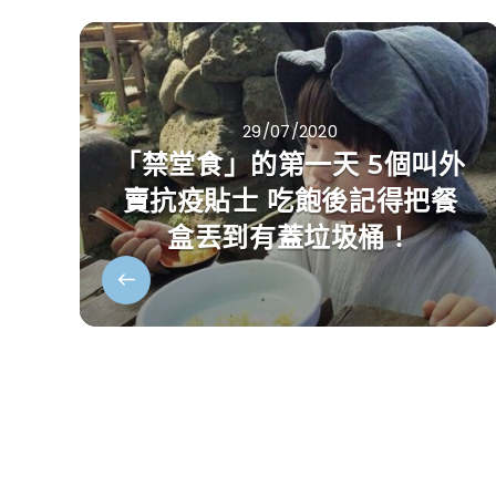
29/07/2020
「禁堂食」的第一天 5個叫外
賣抗疫貼士 吃飽後記得把餐
盒丟到有蓋垃圾桶！