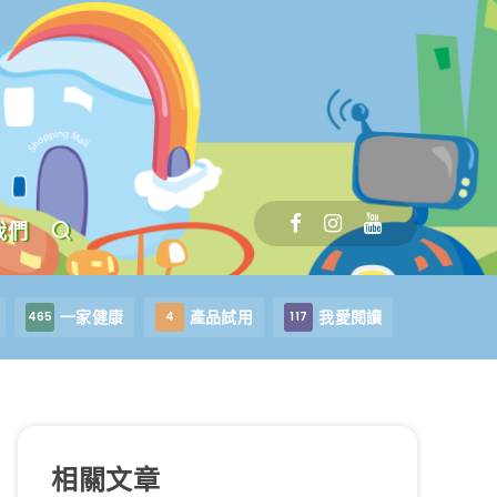
我們
一家健康
產品試用
我愛閱讀
465
4
117
相關文章