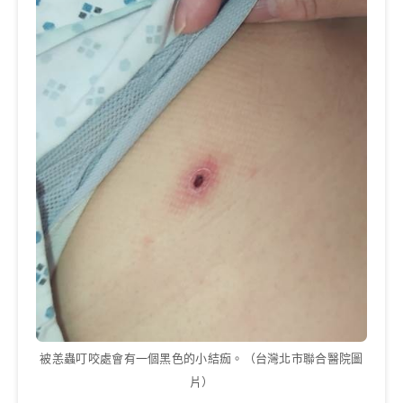
被恙蟲叮咬處會有一個黑色的小結痂。（台灣北市聯合醫院圖
片）