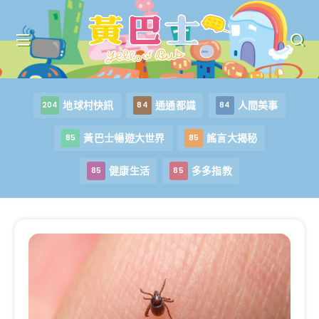
地球村快訊
通通都識
人間美事
204
84
84
黃巴士暢遊大世界
謠言大揭秘
85
85
健康生活
多多指教
85
85