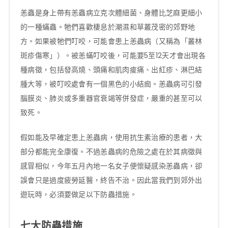
恙蟲是身上帶有恙蟲病立克次體細菌、身體比芝麻更細小
的一種蟎蟲。牠們喜歡棲息於潮濕和草叢茂密的郊野地
方。如果被牠們叮咬，可能會患上恙蟲病（又稱為「叢林
斑疹傷寒」）。被恙蟎叮咬後，可能要5至12天才會出現各
種病徵，包括發高燒、頭痛和肌肉痠痛、出紅疹、淋巴結
腫大等，被叮咬處會有一個黑色的小結痂。恙蟲病可引發
腦膜炎、肺炎或多重器官衰竭等併發症，嚴重的甚至可以
致死。
假如能及早確定患上恙蟲病，使用抗生素治療的患者，大
部分都能完全康復。不過恙蟲病的危險之處在於其病徵與
感冒相似，今年五月內地一名女子便懷疑感染恙蟲病，卻
誤會只是過度疲勞延醫，終告不治。因此當我們到郊外出
遊玩時，必須要做足以下防蟲措施。
七大防蟲措施