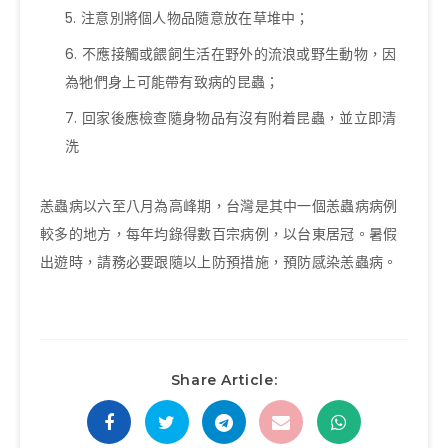
注意別將個人物品隨意放在草堆中；
不應接觸或餵飼生活在野外的流浪或野生動物，因
為牠們身上可能帶有致病的昆蟲；
回家後應檢查隨身物品有沒有附着昆蟲，並立即清
洗
恙蟲病以六至八月為高峰期，台灣是其中一個恙蟲病病例
較多的地方，每年均錄得數百宗病例，以台東居冠。暑假
出遊時，請務必要跟隨以上防預措施，預防感染恙蟲病。
Share Article: