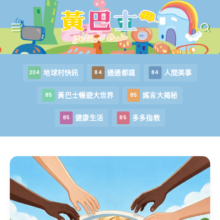
地球村快訊
通通都識
人間美事
204
84
84
黃巴士暢遊大世界
謠言大揭秘
85
85
健康生活
多多指教
85
85