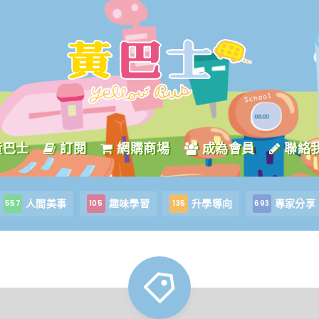
黃巴士
訂閱
網購商場
成為會員
聯絡
人間美事
趣味學習
升學導向
專家分享
557
105
135
693