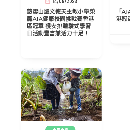
14/08/2023
慈雲山聖文德天主教小學榮
「A
膺AIA健康校園挑戰賽香港
港冠
區冠軍 獲安排體驗式學習
日活動豐富兼活力十足！