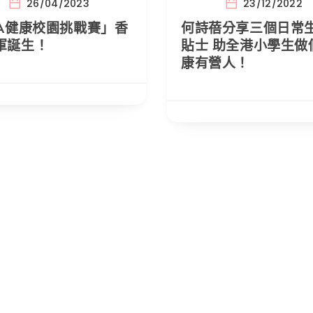
26/04/2023
23/12/2022
IA健康校園挑戰賽」香
何詩蓓分享三個日常
軍誕生！
貼士 助全港小學生做
康有營人！