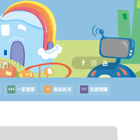
我們
一家健康
產品試用
我愛閱讀
465
4
117