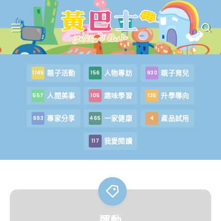
親子活動
人物專訪
親子育兒
1145
156
930
人間美事
趣味學習
升學導向
557
105
135
專家分享
一家健康
產品試用
693
465
4
我愛閱讀
117
運動