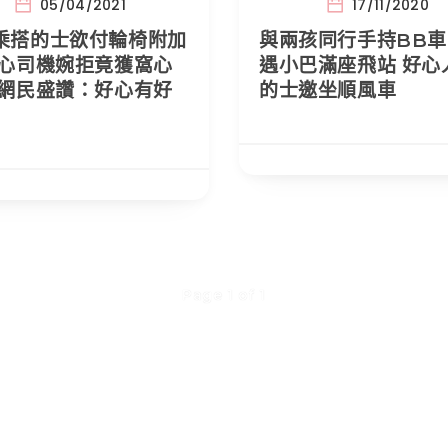
05/04/2021
17/11/2020
乘搭的士欲付輪椅附加
與兩孩同行手持BB車
暖心司機婉拒竟獲窩心
遇小巴滿座飛站 好心
 網民盛讚：好心有好
的士邀坐順風車
Page 1 of 1