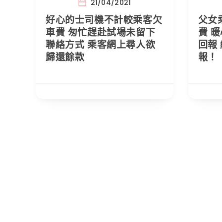
21/04/2021
好心的士司機不計較乘客欠
父女
車費 匆忙趕赴試場未留下
費 
聯絡方式 乘客網上尋人欲
回報
歸還餘款
報！