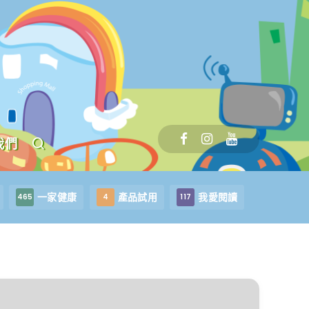
我們
一家健康
產品試用
我愛閱讀
465
4
117