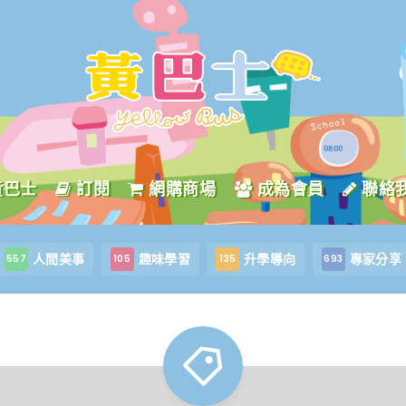
黃巴士
訂閱
網購商場
成為會員
聯絡
人間美事
趣味學習
升學導向
專家分享
557
105
135
693