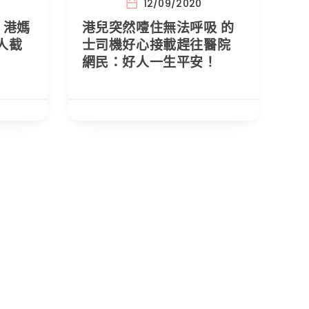
12/09/2020
 港媽
港兒突然噎住無法呼吸 的
人截
士司機好心接載趕往醫院
網民：好人一生平安！