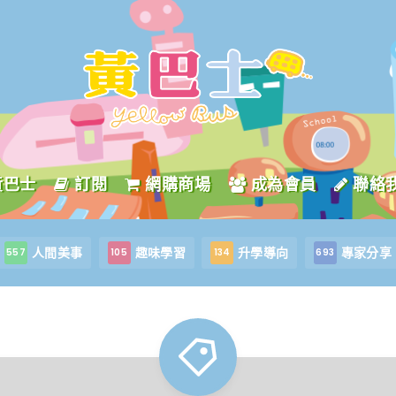
黃巴士
訂閱
網購商場
成為會員
聯絡
人間美事
趣味學習
升學導向
專家分享
557
105
134
693