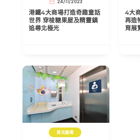
24/11/2023
港鐵4大商場打造奇趣童話
4大
世界 穿梭糖果屋及精靈鎮
再造
追尋北極光
育展
育兒趣聞