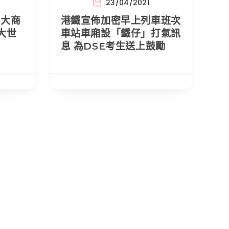
23/04/2021
4大商
港鐵宣佈加密早上列車班次
大世
車站車廂設「鐵仔」打氣訊
息 為DSE考生送上鼓勵