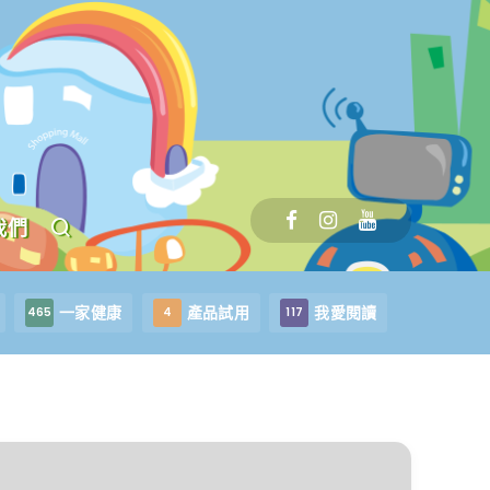
我們
一家健康
產品試用
我愛閱讀
465
4
117