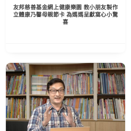
友邦慈善基金網上健康樂園 教小朋友製作
立體康乃馨母親節卡 為媽媽呈獻窩心小驚
喜