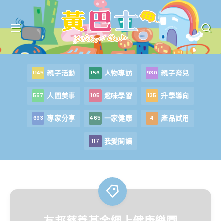
親子活動
人物專訪
親子育兒
1145
156
930
人間美事
趣味學習
升學導向
557
105
135
專家分享
一家健康
產品試用
693
465
4
我愛閱讀
117
友邦慈善基金網上健康樂園