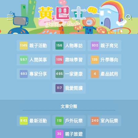
親子活動
人物專訪
親子育兒
1145
156
930
人間美事
趣味學習
升學導向
557
105
135
專家分享
一家健康
產品試用
693
465
4
我愛閱讀
117
文章分類
最新活動
戶外玩樂
室內玩樂
843
113
240
親子旅遊
30