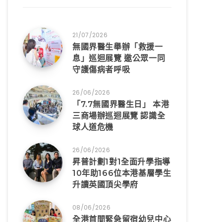
21/07/2026
無國界醫生舉辦「救援一
息」巡迴展覽 邀公眾一同
守護傷病者呼吸
26/06/2026
「7.7無國界醫生日」 本港
三商場辦巡迴展覽 認識全
球人道危機
26/06/2026
昇普計劃1對1全面升學指導
10年助166位本港基層學生
升讀英國頂尖學府
08/06/2026
全港首間緊急留宿幼兒中心