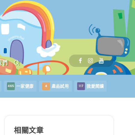
我們
一家健康
產品試用
我愛閱讀
465
4
117
相關文章