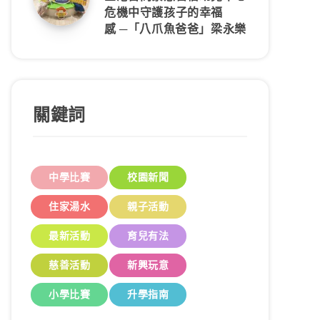
危機中守護孩子的幸福
感 ─「八爪魚爸爸」梁永樂
關鍵詞
中學比賽
校園新聞
住家湯水
親子活動
最新活動
育兒有法
慈善活動
新興玩意
小學比賽
升學指南