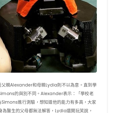
親Alexander和母親Lydia則不以為意。直到學
ons的與別不同。Alexander表示：「學校老
為Simons進行測驗，想知道他的能力有多高，大家
為醫生的父母都無法解答，Lydia還開玩笑說，