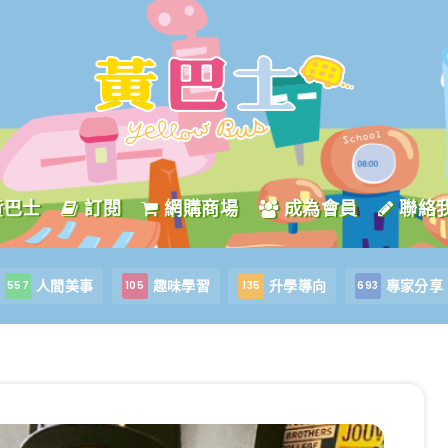
黃巴士
訂閱
網購商場
成為會員
聯絡
人間美事
趣味學習
升學導向
專家分享
557
105
135
693