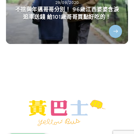
29/09/2020
不捨與年邁哥哥分別！ 96歲江西婆婆含淚
追車送錢 給101歲哥哥買點好吃的！