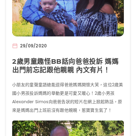
29/09/2020
2歲男童趣怪BB話向爸爸投訴 媽媽
出門前忘記跟他親親 內文有片！
小朋友的童聲童語總能逗得爸爸媽媽開懷大笑，這位2歲美
國小男孩投訴媽媽的舉動更是可愛又暖心！2歲小男孩
Alexander Simos向爸爸告狀的短片在網上掀起熱話，原
來是媽媽出門上班前沒有跟他親親，惹寶寶生氣了！