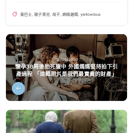
黃巴士
,
親子育兒
,
母子
,
網絡趣聞
,
yellowbus
28/09/2020
懷孕38周後胎死腹中 外國媽媽堅持拍下引
產過程 「這輯照片是我們最寶貴的財產」