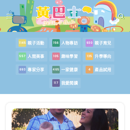
親子活動
人物專訪
親子育兒
1145
156
930
人間美事
趣味學習
升學導向
557
105
135
專家分享
一家健康
產品試用
693
465
4
我愛閱讀
117