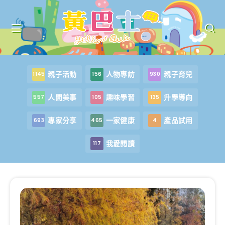
親子活動
人物專訪
親子育兒
1145
156
930
人間美事
趣味學習
升學導向
557
105
135
專家分享
一家健康
產品試用
693
465
4
我愛閱讀
117