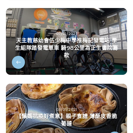
07/01/2021
天主教慈幼會伍少梅中學推梅記發電站 學
生組隊踏發電單車 騎98公里為正生書院籌
款
08/01/2021
【懶媽抗疫好煮意】親子食譜 薄酥皮香脆
葡撻