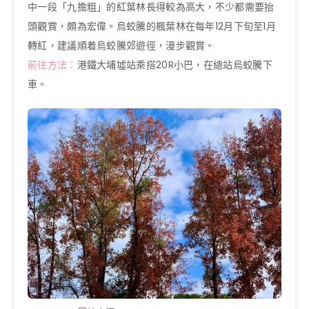
中一段「九擔粗」的紅葉林長得較為高大，不少都需要抬
頭觀賞，頗為宏偉。烏蛟騰的楓葉林在每年12月下旬至1月
轉紅，建議順着烏蛟騰郊遊徑，漫步觀賞。
前往方法：
港鐵大埔墟站乘搭20R小巴，在總站烏蛟騰下
車。