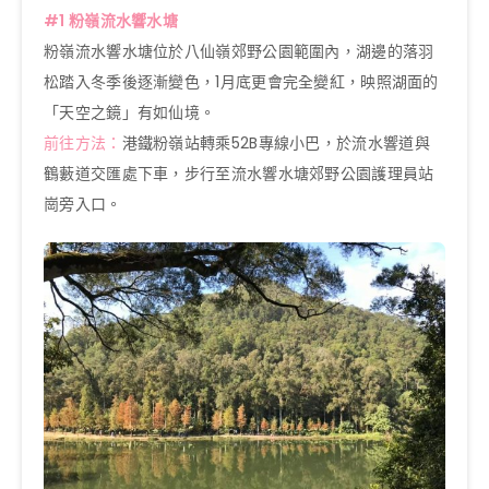
#1 粉嶺流水響水塘
粉嶺流水響水塘位於八仙嶺郊野公園範圍內，湖邊的落羽
松踏入冬季後逐漸變色，1月底更會完全變紅，映照湖面的
「天空之鏡」有如仙境。
前往方法：
港鐵粉嶺站轉乘52B專線小巴，於流水響道與
鶴藪道交匯處下車，步行至流水響水塘郊野公園護理員站
崗旁入口。