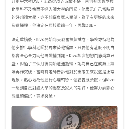
升到中六考DSE，雖然Kiva的成績不俗，奈何卻因數學與
化學科不及格而不達入讀大學的門檻。他表示自己當時真
的好想讀大學，亦不想辜負家人期望，為了有更好的未來
及選擇權，他決定在原校重讀一年，再戰DSE。
決定重讀後，Kiva開始每天發奮操練試卷，學校亦特地為
他安排化學科老師於周末替他補課，只要他有甚麼不明白
都會全心全力助他唔識補到識。Kiva坦言初初鬥志尚算旺
盛，但過了三個月後開始遭遇瓶頸，認為自己在成績上無
法再作突破。當時有老師告訴他對於重考生來說這是正常
現象，貼心地為他進行心理輔導。儘管曾感棄餒，但Kiva
一想到自己對讀大學的渴望及家人的期許，便努力調節心
態繼續備試，尋求突破。