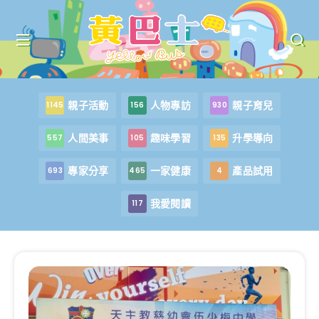
親子活動
人物專訪
親子育兒
1145
156
930
人間美事
趣味學習
升學導向
557
105
135
專家分享
一家健康
產品試用
693
465
4
我愛閱讀
117