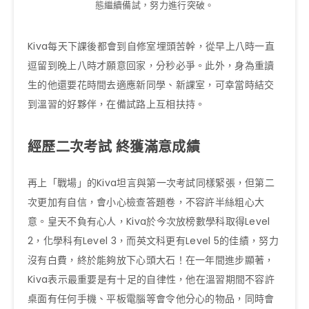
態繼續備試，努力進行突破。
Kiva每天下課後都會到自修室埋頭苦幹，從早上八時一直
逗留到晚上八時才願意回家，分秒必爭。此外，身為重讀
生的他還要花時間去適應新同學、新課室，可幸當時結交
到溫習的好夥伴，在備試路上互相扶持。
經歷二次考試 終獲滿意成績
再上「戰場」的Kiva坦言與第一次考試同樣緊張，但第二
次更加有自信，會小心檢查答題卷，不容許半絲粗心大
意。皇天不負有心人，Kiva於今次放榜數學科取得Level
2，化學科有Level 3，而英文科更有Level 5的佳績，努力
沒有白費，終於能夠放下心頭大石！在一年間進步顯著，
Kiva表示最重要是有十足的自律性，他在溫習期間不容許
桌面有任何手機、平板電腦等會令他分心的物品，同時會