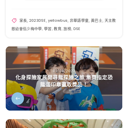
家長
,
2023DSE
,
yellowbus
,
非華語學童
,
黃巴士
,
天主教
慈幼會伍少梅中學
,
學習
,
教育
,
放榜
,
DSE
02/08/2023
化身探險家展開尋龍探險之旅 集齊指定恐
龍蛋印章贏取獎品！