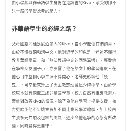
由小學起以非華語學生身份在港讀書的Kiva，承受的卻不
只一般的學習及考試壓力。
非華語學生的必經之路？
父母國籍同樣是尼泊爾人的Kiva，自小學起便在港讀書，
由於不懂得聽和講中文，他對返學的印象是「老師不懂得
教非華語學童」和「無法與講中文的同學溝通」，導致他
在學校交友圈子小，亦影響了他在語文上的學習進度。在
他心目中整個小學生涯不算開心，老師更形容他「幾
曳」。可幸後來升上了天主教慈幼會伍少梅中學，由於學
校原本就有兩至三成非華語學童，校方自然有相應教育方
案針對改善Kiva的情況。除了為他在學習上提供支援，校
方更給予他不少機會參加不同比賽及學習體驗，加上校內
主張多元共融及包容的風氣，逐步令他返學的心態有所改
變，同時變得更自律。