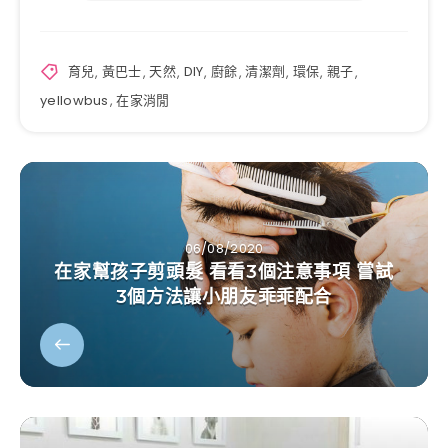
育兒
,
黃巴士
,
天然
,
DIY
,
廚餘
,
清潔劑
,
環保
,
親子
,
yellowbus
,
在家消閒
06/08/2020
在家幫孩子剪頭髮 看看3個注意事項 嘗試
3個方法讓小朋友乖乖配合