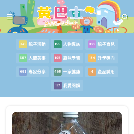
親子活動
人物專訪
親子育兒
1145
155
929
人間美事
趣味學習
升學導向
557
105
134
專家分享
一家健康
產品試用
693
465
4
我愛閱讀
117