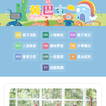
親子活動
人物專訪
親子育兒
1145
156
930
人間美事
趣味學習
升學導向
557
105
135
專家分享
一家健康
產品試用
693
465
4
我愛閱讀
117