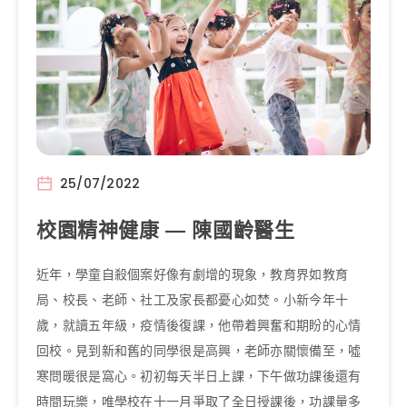
25/07/2022
校園精神健康 — 陳國齡醫生
近年，學童自殺個案好像有劇增的現象，教育界如教育
局、校長、老師、社工及家長都憂心如焚。小新今年十
歲，就讀五年級，疫情後復課，他帶着興奮和期盼的心情
回校。見到新和舊的同學很是高興，老師亦關懷備至，噓
寒問暖很是窩心。初初每天半日上課，下午做功課後還有
時間玩樂，唯學校在十一月爭取了全日授課後，功課量多