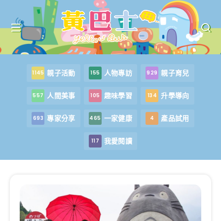
親子活動
人物專訪
親子育兒
1145
155
929
人間美事
趣味學習
升學導向
557
105
134
專家分享
一家健康
產品試用
693
465
4
我愛閱讀
117