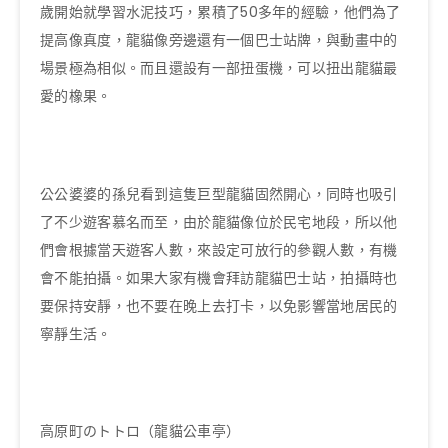
歲開始就學習水泥技巧，累積了50多年的經驗，他們為了
提高像真度，龍貓像旁邊還有一個巴士站牌，與動畫中的
場景極為相似。而且還設有一部扭蛋機，可以扭出龍貓最
愛的橡果。
公公婆婆的孫兒看到這隻巨型龍貓固然開心，同時也吸引
了不少遊客慕名而至，由於龍貓像位於民宅地段，所以他
們會根據當天遊客人數，來設定可放行的參觀人數，有機
會不能拍攝。如果大家有機會拜訪龍貓巴士站，拍攝時也
要保持安靜，也不要在晚上去打卡，以免影響當地居民的
寧靜生活。
高原町のトトロ（龍貓公車亭）