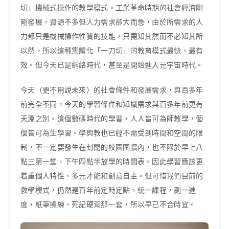
切」機械式操作的教學模式。工業革命時期的社會經濟剛
剛發展，資源不多但人力需求卻大而急，由於所需求的人
力都只是機械操作性質的技能，只需知其然而不必知其所
以然，所以這種集體化「一刀切」的教育模式最快、最有
效。但今天已是網絡時代，甚至是開始進入元宇宙時代。
今天（更不用說未來）的社會條件和發展需求，與百多年
前完全不同，今天的學習條件和知識需求與百多年前更有
天淵之別。這個數碼時代的學習，人人皆可為師教學，個
個皆可為生學習。學與教也已經不需受到時間和空間的限
制，不一定要發生在封閉的校園圍牆內，也不限於早上八
點三第一堂、下午四點半放學的時間表。因此學習應該更
着重個人特性、多元才能和創意自主。但可惜我們目前的
教學模式，仍然是百年前定時定點，統一課程，劃一進
度，紙筆操練，死記硬背那一套，所以早已不合時宜。