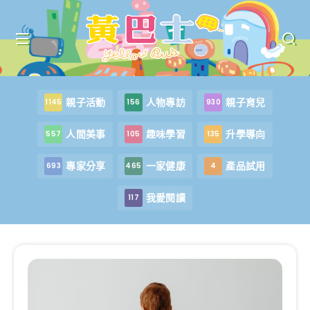
親子活動
人物專訪
親子育兒
1145
156
930
人間美事
趣味學習
升學導向
557
105
135
專家分享
一家健康
產品試用
693
465
4
我愛閱讀
117