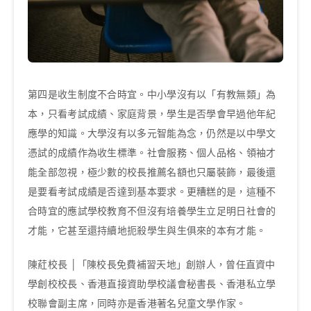
第四是收生制度不合時宜。中小學沒有以「有教無類」為
本，只看考試成績、家庭背景，學生是否學會早過他年紀
應學的知識。大學沒有以多元智能為念，仍然是以中學文
憑試的成績作為收生標準。社會服務、個人品格、領袖才
能全部忽視，極少數的校長推薦名額也只屬裝飾，最後還
是要看考試成績是否達到基本要求。更糟糕的是，這種不
合時宜的應試學校教育不但沒有培養學生立足明日社會的
才能，它甚至還持續地扼殺學生與生俱來的本有才能。
陳葒校長 │「陳校長免費補習天地」創辦人，曾任直資中
學創校校長、香港直接資助學校議會秘書長、香港私立學
校聯會副主席，同時亦是香港著名兒童文學作家。