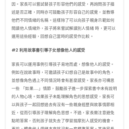
因。家長可以嘗試替孩子形容他們的感受，再詢問孩子描
述是否正確，同時亦可鼓勵孩子形容自己的感覺，並教導
他們不同情緒的名稱。這樣除了可以向孩子親身示範如何
閱讀他人情緒外，孩子將來嘗試解讀別人情緒 時，更可以
運用這些經驗，回想自己當時的感受作比較。
#2
利用故事書引導子女想像他人的感受
家長可以運用事例引導孩子易地而處，想像他人的感受。
例如在說故事時，可邀請孩子幻想自己是故事中的角色，
並想像角色遇上不同情況時會有甚麼感受。家長亦可構思
一些 「如果……」情節，鼓勵孩子進一步探索書中未有說明
的人物心境。如果孩子未能理解角色的思想感受，家長可
以與孩子一起回想過去有沒有一些親身經歷與故事情節相
近，從而引導孩子理解角色思想。不過，家長需注意避免
點明答案，否則孩子就失去了學習揣摩別人感受的機會。
再說，體會他人情緒本來就沒有一套標準答案。其後家長