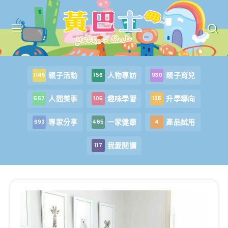
親子活動
人物專訪
親子育兒
1145
156
930
人間美事
趣味學習
升學導向
557
105
135
專家分享
一家健康
產品試用
693
465
4
我愛閱讀
117