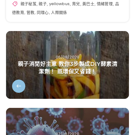
親子秘笈
,
親子
,
yellowbus
,
育兒
,
黃巴士
,
情緒管理
,
品
德教育
,
管教
,
同理心
,
人際關係
06/08/2020
親子消閒好主意 教你3步製成DIY酵素清
潔劑！ 既環保又省錢！
07/08/2020