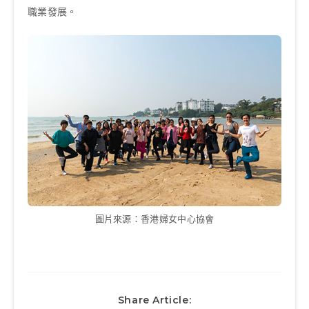
職業發展。
圖片來源：香港婦女中心協會
Share Article: