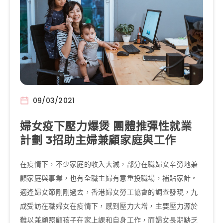
09/03/2021
婦女疫下壓力爆煲 團體推彈性就業
計劃 3招助主婦兼顧家庭與工作
在疫情下，不少家庭的收入大減，部分在職婦女辛勞地兼
顧家庭與事業，也有全職主婦有意重投職場，補貼家計。
適逢婦女節剛剛過去，香港婦女勞工協會的調查發現，九
成受訪在職婦女在疫情下，感到壓力大增，主要壓力源於
難以兼顧照顧孩子在家上課和自身工作，而婦女長期缺乏