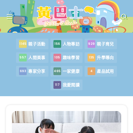
親子活動
人物專訪
親子育兒
1145
156
929
人間美事
趣味學習
升學導向
557
105
135
專家分享
一家健康
產品試用
693
465
4
我愛閱讀
117