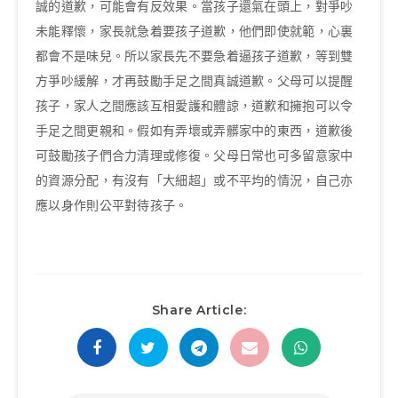
誠的道歉，可能會有反效果。當孩子還氣在頭上，對爭吵
未能釋懷，家長就急着要孩子道歉，他們即使就範，心裏
都會不是味兒。所以家長先不要急着逼孩子道歉，等到雙
方爭吵緩解，才再鼓勵手足之間真誠道歉。父母可以提醒
孩子，家人之間應該互相愛護和體諒，道歉和擁抱可以令
手足之間更親和。假如有弄壞或弄髒家中的東西，道歉後
可鼓勵孩子們合力清理或修復。父母日常也可多留意家中
的資源分配，有沒有「大細超」或不平均的情況，自己亦
應以身作則公平對待孩子。
Share Article: