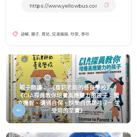
諒解
,
親子
,
育兒
,
兄弟姊妹
,
吵架
,
爭吵
08/06/2022
親子閱讀： 《莫莉老師的善良學校》、
《CIA探員教你培養高應變力的孩子：獨
立機智、溝通自保、快樂自信是孩子一生
受用的至寶》