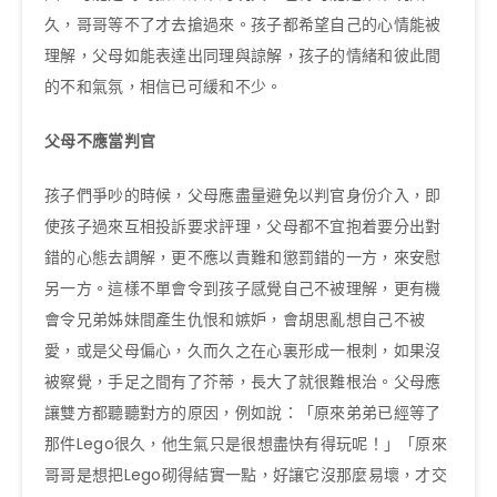
久，哥哥等不了才去搶過來。孩子都希望自己的心情能被
理解，父母如能表達出同理與諒解，孩子的情緒和彼此間
的不和氣氛，相信已可緩和不少。
父母不應當判官
孩子們爭吵的時候，父母應盡量避免以判官身份介入，即
使孩子過來互相投訴要求評理，父母都不宜抱着要分出對
錯的心態去調解，更不應以責難和懲罰錯的一方，來安慰
另一方。這樣不單會令到孩子感覺自己不被理解，更有機
會令兄弟姊妹間產生仇恨和嫉妒，會胡思亂想自己不被
愛，或是父母偏心，久而久之在心裏形成一根刺，如果沒
被察覺，手足之間有了芥蒂，長大了就很難根治。父母應
讓雙方都聽聽對方的原因，例如說：「原來弟弟已經等了
那件Lego很久，他生氣只是很想盡快有得玩呢！」「原來
哥哥是想把Lego砌得結實一點，好讓它沒那麼易壞，才交