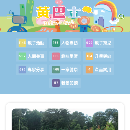
親子活動
人物專訪
親子育兒
1145
155
929
人間美事
趣味學習
升學導向
557
105
134
專家分享
一家健康
產品試用
693
465
4
我愛閱讀
117