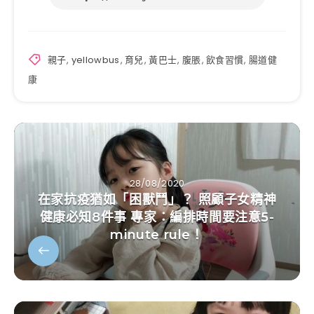
親子
,
yellowbus
,
育兒
,
黃巴士
,
腹脹
,
飲食習慣
,
腸道健
康
28/08/2020
在家抗疫猶如「困獸鬥」？ 照顧子女精神
健康必知8件事 專家：編排時間要注意5-
minute rule！