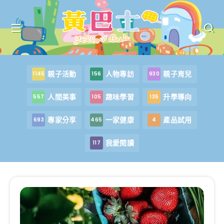
親子活動
人物專訪
親子育兒
1145
156
930
人間美事
趣味學習
升學導向
557
105
135
專家分享
一家健康
產品試用
693
465
4
我愛閱讀
117