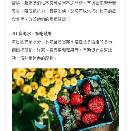
便秘、腹脹及消化不良等腸胃不適問題，有機會影響營養
吸收，降低抵抗力，容易生病。父母可以怎樣在孩子的飲
食着手，改善他們的腸道健康？
#1 多喝水、多吃蔬果
每日飲充足水分，多吃含豐富非水溶性膳食纖維的食物，
例如椰菜花、洋蔥、奇異果和蘋果等，有助促進腸道蠕
動，清除腸道內的廢物。