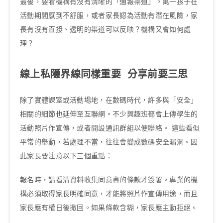
最後，要看機構有沒有清晰的「通報渠道」。萬一孩子在
活動期間感到不舒服，或者家長認為活動有潛在風險，家
長有沒有直接、透明的渠道可以反映？機構又會如何處
理？
線上私隱界線同樣重要 分享前要三思
除了實體課室或活動場地，在數碼時代，許多與「安全」
相關的細節也延伸至互聯網。不少興趣班都會上傳學生的
活動照片作宣傳，或者開設通訊群組以便聯絡。 這些看似
平常的舉動，若處理不當，往往會變成數碼安全漏洞。因
此家長要注意以下三個重點：
報名時，請看清資料收集同意書的條款才簽署。專業的機
構必須取得家長明確同意，才能將照片作宣傳用途，而且
家長應有權日後撤回。如果條款含糊，家長應主動拒絕。