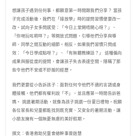
想讓孩子遇到任何事，都願意第一時間跟我們分享？ 當孩
子完成活動後，我們在「接放學」時的提問習慣便要改一
改。試向子女多問感受：「今日上堂開唔開心呀？」、
「你哋玩咗啲咩？」等開放式問題，引導他們分享與導
師、同學之間互動的細節。相反，如果我們習慣只問成
效：「今日學成點呀？」、「有無聽教練話？」 這種偏向
成果與服從度的提問，會讓孩子失去表達空間，隱瞞了那
些令他們不安或不舒服的經歷。
我們更要從小告訴孩子：面對任何令他們不適的言語或身
體接觸，他們都有權利說「不」，並且應第一時間告訴爸
媽。 挑選暑期活動，就像為孩子挑選一份夏日禮物。祝願
各位家長和兒童都能找到既充實、又安全的暑期活動，讓
小朋友擁有一個無憂無慮的美好假期。
撰文：香港救助兒童會總幹事曾迦慧