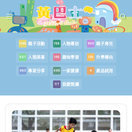
親子活動
人物專訪
親子育兒
1145
156
930
人間美事
趣味學習
升學導向
557
105
135
專家分享
一家健康
產品試用
693
465
4
我愛閱讀
117