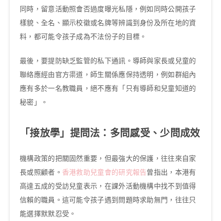
同時，留意活動照會否過度曝光私隱，例如同時公開孩子
樣貌、全名、顯示校徽或名牌等辨識到身份及所在地的資
料，都可能令孩子成為不法份子的目標。
最後，要提防缺乏監管的私下通訊。導師與家長或兒童的
聯絡應經由官方渠道，師生關係應保持透明，例如群組內
應有多於一名教職員，絕不應有「只有導師和兒童知道的
秘密」。
「接放學」提問法：多問感受、少問成效
機構政策的把關固然重要，但最強大的保護，往往來自家
長或照顧者。
香港救助兒童會的研究報告
曾指出，本港有
高達五成的受訪兒童表示，在課外活動機構中找不到值得
信賴的職員。這可能令孩子遇到問題時求助無門，往往只
能選擇默默忍受。