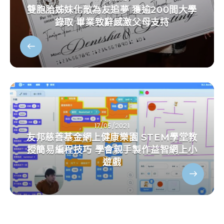
雙胞胎姊妹化敵為友追夢 獲逾200間大學
錄取 畢業致辭感激父母支持
17/05/2021
友邦慈善基金網上健康樂園 STEM學堂教
授簡易編程技巧 學會親手製作益智網上小
遊戲