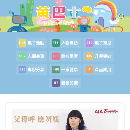
親子活動
人物專訪
親子育兒
1145
156
930
人間美事
趣味學習
升學導向
557
105
135
專家分享
一家健康
產品試用
693
465
4
我愛閱讀
117