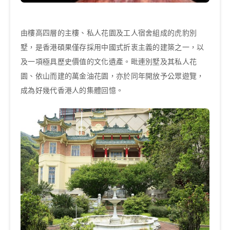
由樓高四層的主樓、私人花園及工人宿舍組成的虎豹別
墅，是香港碩果僅存採用中國式折衷主義的建築之一，以
及一項極具歷史價值的文化遺產。毗連別墅及其私人花
園、依山而建的萬金油花園，亦於同年開放予公眾遊覽，
成為好幾代香港人的集體回憶。