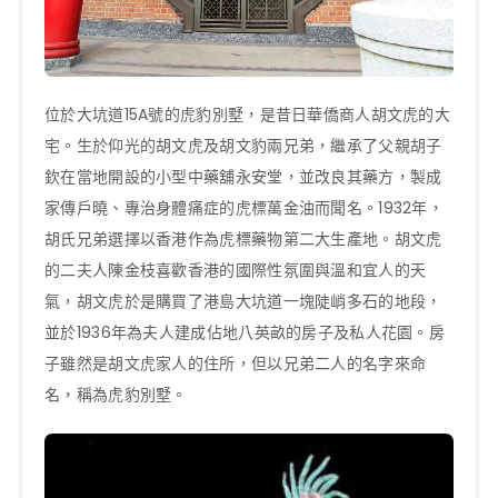
位於大坑道15A號的虎豹別墅，是昔日華僑商人胡文虎的大
宅。生於仰光的胡文虎及胡文豹兩兄弟，繼承了父親胡子
欽在當地開設的小型中藥舖永安堂，並改良其藥方，製成
家傳戶曉、專治身體痛症的虎標萬金油而聞名。1932年，
胡氏兄弟選擇以香港作為虎標藥物第二大生產地。胡文虎
的二夫人陳金枝喜歡香港的國際性氛圍與溫和宜人的天
氣，胡文虎於是購買了港島大坑道一塊陡峭多石的地段，
並於1936年為夫人建成佔地八英畝的房子及私人花園。房
子雖然是胡文虎家人的住所，但以兄弟二人的名字來命
名，稱為虎豹別墅。