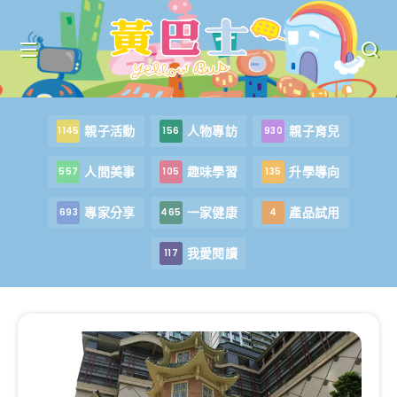
親子活動
人物專訪
親子育兒
1145
156
930
人間美事
趣味學習
升學導向
557
105
135
專家分享
一家健康
產品試用
693
465
4
我愛閱讀
117